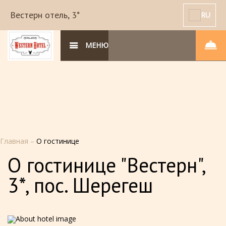
Вестерн отель, 3*
RU
МЕНЮ
Главная
–
О гостинице
О гостинице "Вестерн",
3*, пос. Шерегеш